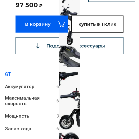
97 500
₽
В корзину
купить в 1 клик
Подобрать аксессуары
GT
Аккумулятор
60V 20Ah
Максимальная
60 км/ч
скорость
Мощность
3000 W
Запас хода
60 км