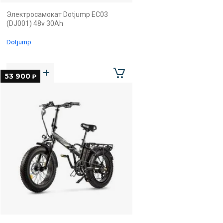
Электросамокат Dotjump EC03
(DJ001) 48v 30Ah
Dotjump
53 900
₽