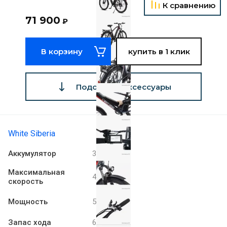
К сравнению
71 900
₽
В корзину
купить в 1 клик
Подобрать аксессуары
White Siberia
Аккумулятор
36V 11Ah
Максимальная
40 км/ч
скорость
Мощность
500 W
Запас хода
60 км