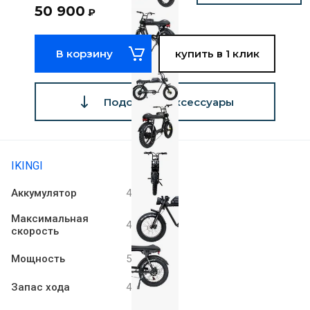
50 900
₽
В корзину
купить в 1 клик
Подобрать аксессуары
IKINGI
Аккумулятор
48V 20Ah
Максимальная
40 км/ч
скорость
Мощность
500 W
Запас хода
40 км